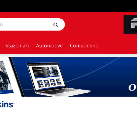
Stazionari
Automotive
Componenti