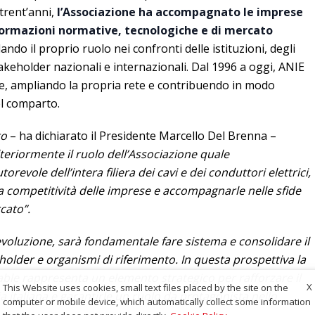
 trent’anni,
l’Associazione ha accompagnato le imprese
formazioni normative, tecnologiche e di mercato
ando il proprio ruolo nei confronti delle istituzioni, degli
akeholder nazionali e internazionali. Dal 1996 a oggi, ANIE
e, ampliando la propria rete e contribuendo in modo
el comparto.
to
– ha dichiarato il Presidente Marcello Del Brenna –
eriormente il ruolo dell’Associazione quale
revole dell’intera filiera dei cavi e dei conduttori elettrici,
la competitività delle imprese e accompagnarle nelle sfide
cato”.
evoluzione, sarà fondamentale fare sistema e consolidare il
eholder e organismi di riferimento. In questa prospettiva la
ble rappresenta un elemento strategico per rafforzare il
X
This Website uses cookies, small text files placed by the site on the
 italiana e garantirle un ruolo da protagonista nello
computer or mobile device, which automatically collect some information