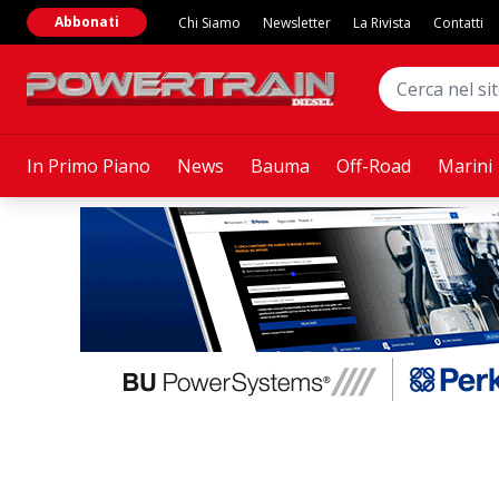
Abbonati
Chi Siamo
Newsletter
La Rivista
Contatti
In Primo Piano
News
Bauma
Off-Road
Marini