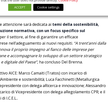
that the user does not provide directly.
Cookie Policy
ACCEPT
Cookie settings
re attenzione sarà dedicata ai
temi della sostenibilità,
luzione normativa, con un focus specifico sul
 per il settore, al fine di garantire un efficace
se nell’adeguamento ai nuovi requisiti.
“A trent’anni dalla
nnova il proprio impegno al fianco delle imprese per
liane e accompagnare lo sviluppo di un settore strategico
 e digitale del Paese”
, ha concluso Del Brenna.
tivo AICE: Marco Camaiti (Tratos) con incarico di
Ambiente e sostenibilità; Luca Facchinetti (Metallurgica
icepresidente con delega aRicerca e innovazione; Alessandro
arico di Vicepresidente con delega aRegolamento CPR; e il
i I.C.E.L..