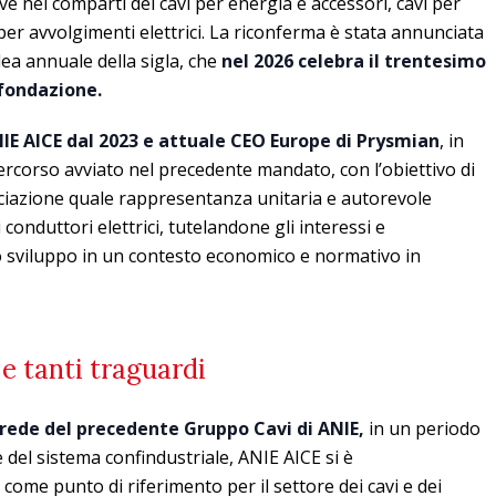
e nei comparti dei cavi per energia e accessori, cavi per
er avvolgimenti elettrici. La riconferma è stata annunciata
a annuale della sigla, che
nel 2026 celebra il trentesimo
 fondazione.
NIE AICE dal 2023 e attuale CEO Europe di Prysmian
, in
ercorso avviato nel precedente mandato, con l’obiettivo di
sociazione quale rappresentanza unitaria e autorevole
ei conduttori elettrici, tutelandone gli interessi e
o sviluppo in un contesto economico e normativo in
e tanti traguardi
erede del precedente Gruppo Cavi di ANIE,
in un periodo
del sistema confindustriale, ANIE AICE si è
ome punto di riferimento per il settore dei cavi e dei