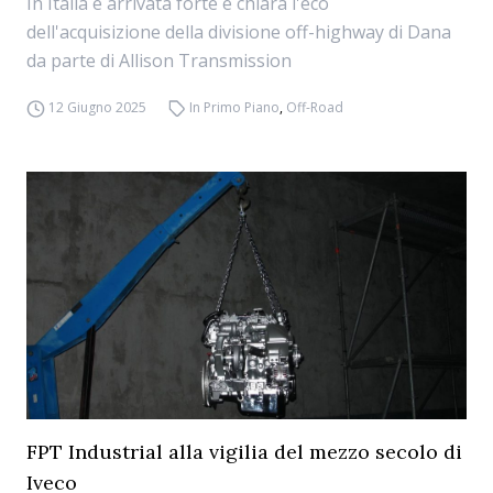
In Italia è arrivata forte e chiara l'eco
dell'acquisizione della divisione off-highway di Dana
da parte di Allison Transmission
12 Giugno 2025
In Primo Piano
,
Off-Road
FPT Industrial alla vigilia del mezzo secolo di
Iveco