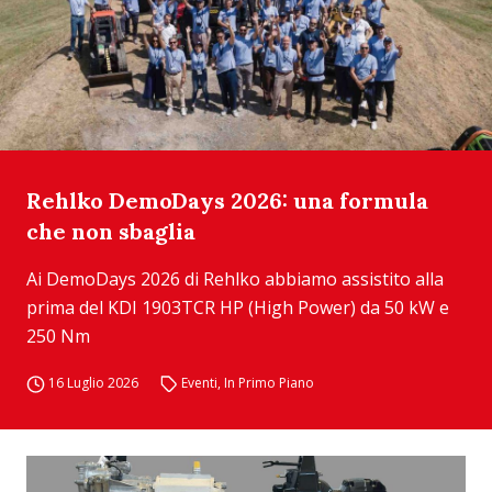
Rehlko DemoDays 2026: una formula
che non sbaglia
Ai DemoDays 2026 di Rehlko abbiamo assistito alla
prima del KDI 1903TCR HP (High Power) da 50 kW e
250 Nm
16 Luglio 2026
Eventi
,
In Primo Piano