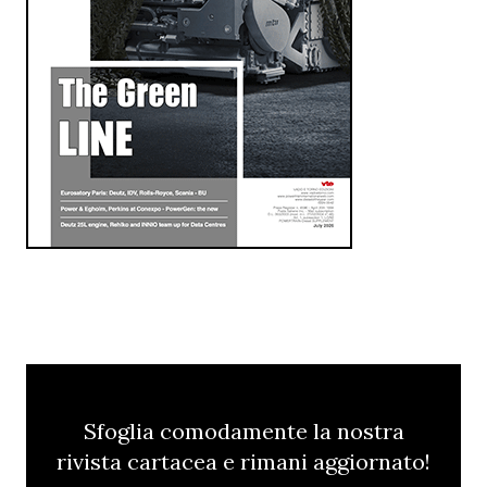
Sfoglia comodamente la nostra
rivista cartacea e rimani aggiornato!