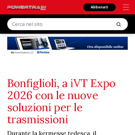
Abbonati
Bonfiglioli, a iVT Expo
2026 con le nuove
soluzioni per le
trasmissioni
Durante la kermesse tedesca, il