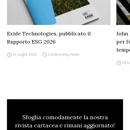
Exide Technologies, pubblicato il
John 
Rapporto ESG 2026
per l
temp
31 Luglio 2026
Componenti
,
News
29 L
Sfoglia comodamente la nostra
rivista cartacea e rimani aggiornato!