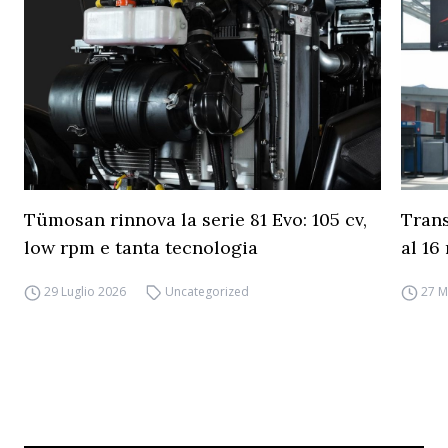
Tümosan rinnova la serie 81 Evo: 105 cv,
Trans
low rpm e tanta tecnologia
al 16
29 Luglio 2026
Uncategorized
27 M