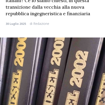
italiani? Ce lo siamo chiesti, in questa
transizione dalla vecchia alla nuova
repubblica ingegneristica e finanziaria
di
Redazione
30 Luglio 2025