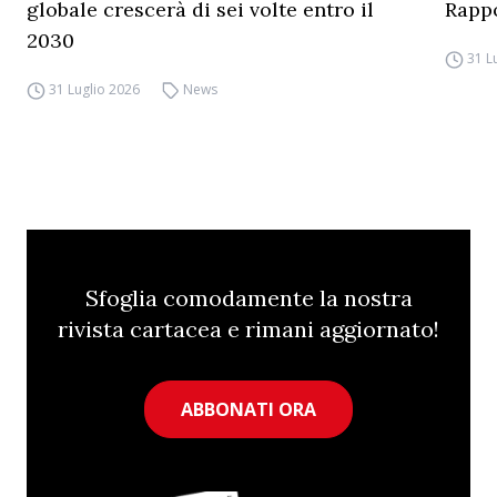
globale crescerà di sei volte entro il
Rapp
2030
31 L
31 Luglio 2026
News
Sfoglia comodamente la nostra
rivista cartacea e rimani aggiornato!
ABBONATI ORA