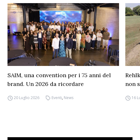
SAIM, una convention per i 75 anni del
Rehl
brand. Un 2026 da ricordare
non s
20 Luglio 2026
Eventi
,
News
16 L