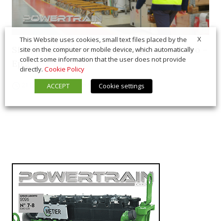
X
This Website uses cookies, small text files placed by the
SIAP, la fabbrica degli ingranaggi di Carraro –
site on the computer or mobile device, which automatically
collect some information that the user does not provide
Ep.2
directly.
Cookie Policy
21 Luglio 2026
In Vetrina
,
Interviste
ACCEPT
Cookie settings