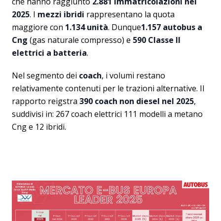
che hanno raggiunto
2.881 immatricolazioni nel
2025
. I
mezzi ibridi
rappresentano la quota
maggiore con
1.134 unità
. Dunque
1.157 autobus a
Cng
(gas naturale compresso) e
590 Classe II
elettrici a batteria
.
Nel segmento dei
coach
, i volumi restano
relativamente contenuti per le trazioni alternative. Il
rapporto reigstra
390 coach non diesel nel 2025
,
suddivisi in: 267 coach elettrici 111 modelli a metano
Cng e 12 ibridi.