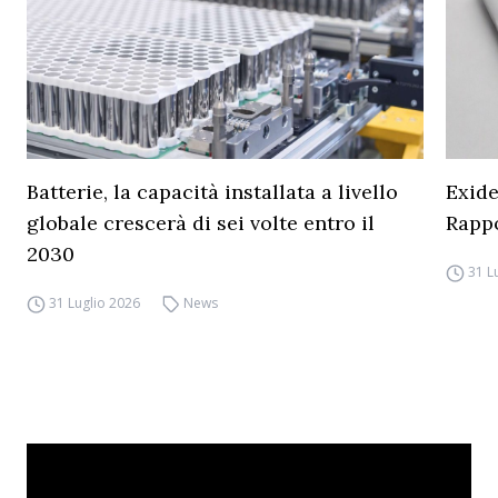
Batterie, la capacità installata a livello
Exide
globale crescerà di sei volte entro il
Rapp
2030
31 L
31 Luglio 2026
News