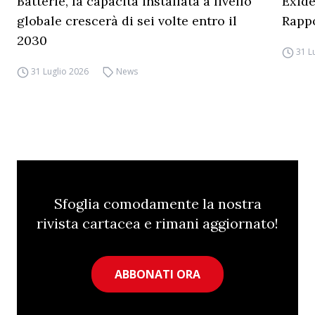
Batterie, la capacità installata a livello
Exide
globale crescerà di sei volte entro il
Rapp
2030
31 L
31 Luglio 2026
News
Sfoglia comodamente la nostra
rivista cartacea e rimani aggiornato!
ABBONATI ORA