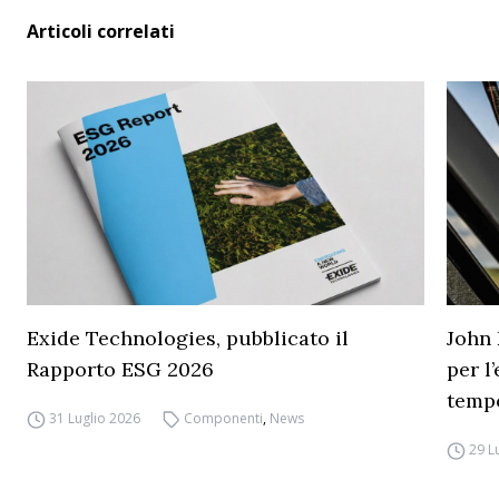
Articoli correlati
Exide Technologies, pubblicato il
John 
Rapporto ESG 2026
per l
temp
31 Luglio 2026
Componenti
,
News
29 L