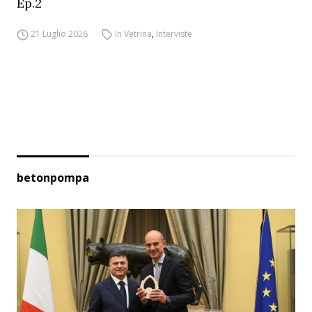
Ep.2
21 Luglio 2026
In Vetrina
,
Interviste
betonpompa