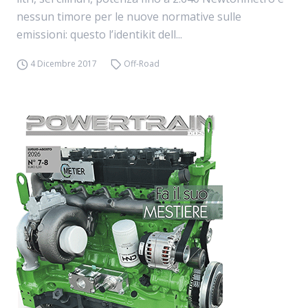
nessun timore per le nuove normative sulle
emissioni: questo l’identikit dell...
4 Dicembre 2017
Off-Road