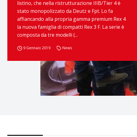
listino, che nella ristrutturazione IIIB/Tier 4 è
stato monopolizzato da Deutz e Fpt. Lo fa
affiancando alla propria gamma premium Rex 4
la nuova famiglia di compatti Rex 3 F. La serie è
composta da tre modelli (...
9 Gennaio 2019
News