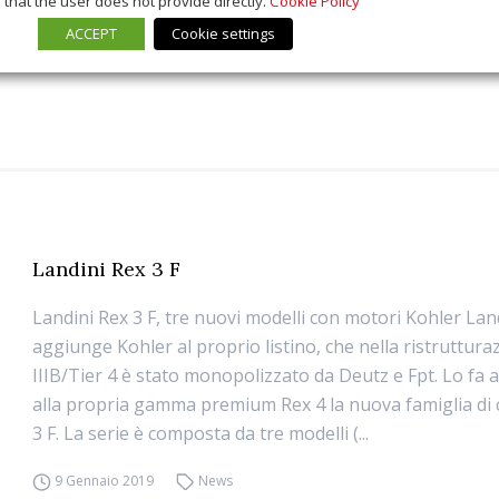
that the user does not provide directly.
Cookie Policy
ACCEPT
Cookie settings
Landini Rex 3 F
Landini Rex 3 F, tre nuovi modelli con motori Kohler Lan
aggiunge Kohler al proprio listino, che nella ristruttura
IIIB/Tier 4 è stato monopolizzato da Deutz e Fpt. Lo fa 
alla propria gamma premium Rex 4 la nuova famiglia di
3 F. La serie è composta da tre modelli (...
9 Gennaio 2019
News