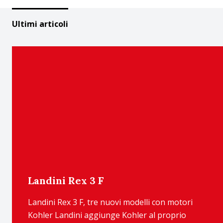
Ultimi articoli
Landini Rex 3 F
Landini Rex 3 F, tre nuovi modelli con motori
Kohler Landini aggiunge Kohler al proprio