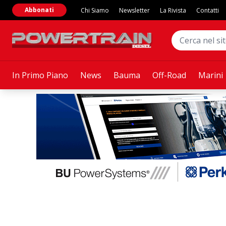
Abbonati
Chi Siamo
Newsletter
La Rivista
Contatti
In Primo Piano
News
Bauma
Off-Road
Marini