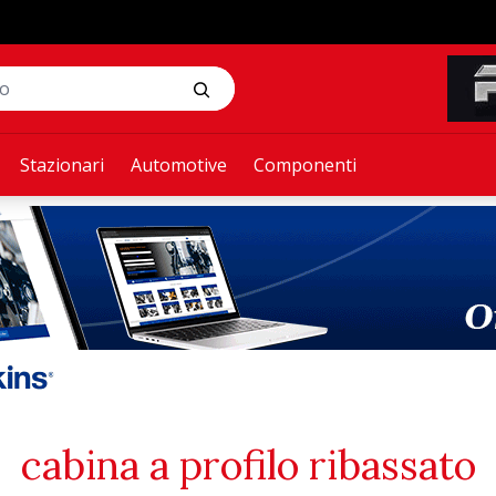
Stazionari
Automotive
Componenti
cabina a profilo ribassato