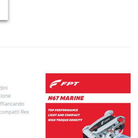
dini
zione
affiancando
 compatti Rex