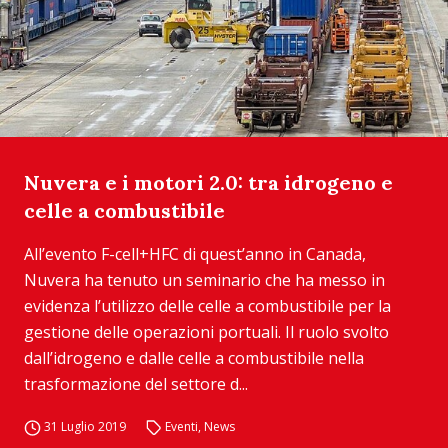
Nuvera e i motori 2.0: tra idrogeno e
celle a combustibile
All’evento F-cell+HFC di quest’anno in Canada,
Nuvera ha tenuto un seminario che ha messo in
evidenza l’utilizzo delle celle a combustibile per la
gestione delle operazioni portuali. Il ruolo svolto
dall’idrogeno e dalle celle a combustibile nella
trasformazione del settore d...
31 Luglio 2019
Eventi
,
News