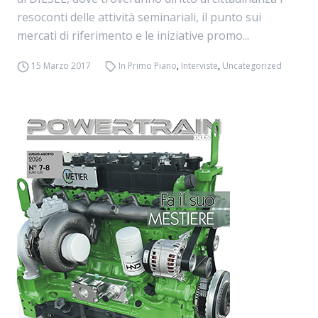
resoconti delle attività seminariali, il punto sui
mercati di riferimento e le iniziative promo...
15 Marzo 2017
In Primo Piano
,
Interviste
,
Uncategorized