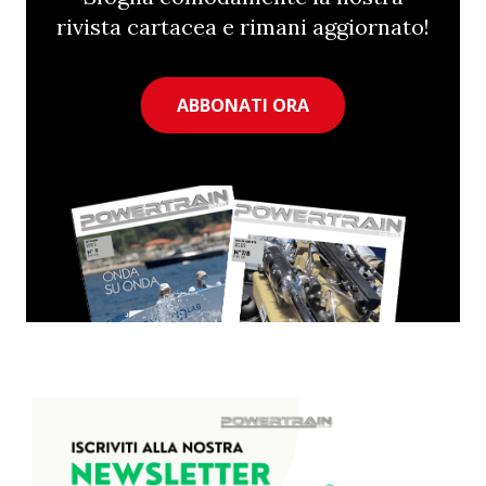
rivista cartacea e rimani aggiornato!
ABBONATI ORA