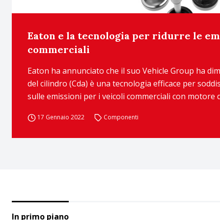
Eaton e la tecnologia per ridurre le em
commerciali
Eaton ha annunciato che il suo Vehicle Group ha dim
del cilindro (Cda) è una tecnologia efficace per soddisf
sulle emissioni per i veicoli commerciali con motore d
17 Gennaio 2022
Componenti
In primo piano