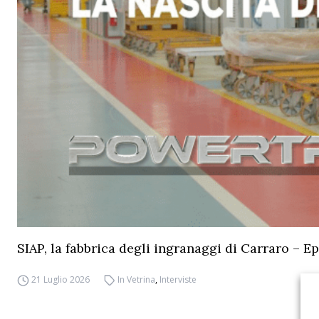
SIAP, la fabbrica degli ingranaggi di Carraro – Ep
21 Luglio 2026
In Vetrina
,
Interviste