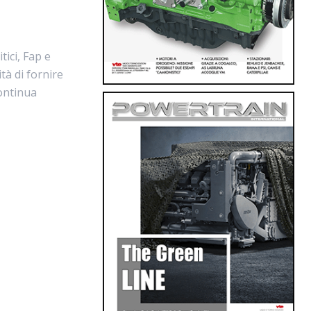
tici, Fap e
tà di fornire
continua