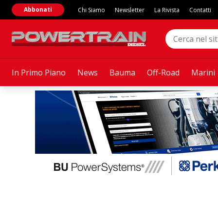
Abbonati
Chi Siamo
Newsletter
La Rivista
Contatti
In Primo Piano
News
Bauma
Off-Road
Marini