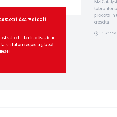
BM Catalysts
tubi anteri
prodotti in
issioni dei veicoli
crescita.
17 Gennaio
ostrato che la disattivazione
are i futuri requisiti globali
iesel.