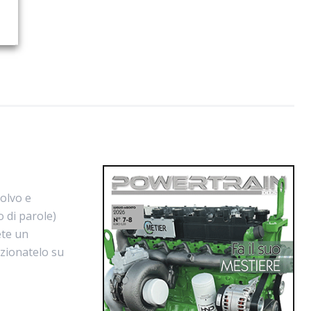
Volvo e
o di parole)
ete un
izionatelo su