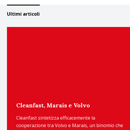
Ultimi articoli
Cleanfast, Marais e Volvo
Cleanfast sintetizza efficacemente la
cooperazione tra Volvo e Marais, un binomio che