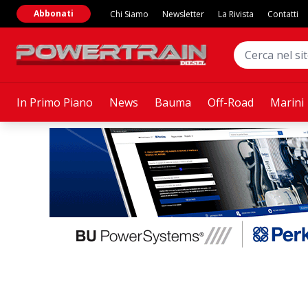
Abbonati
Chi Siamo
Newsletter
La Rivista
Contatti
In Primo Piano
News
Bauma
Off-Road
Marini