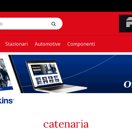
Stazionari
Automotive
Componenti
catenaria