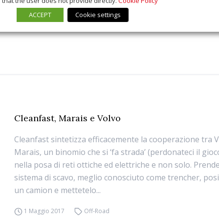
that the user does not provide directly.
Cookie Policy
ACCEPT
Cookie settings
Cleanfast, Marais e Volvo
Cleanfast sintetizza efficacemente la cooperazione tra 
Marais, un binomio che si ‘fa strada’ (perdonateci il gioc
nella posa di reti ottiche ed elettriche e non solo. Prend
sistema di scavo, meglio conosciuto come trencher, pos
un camion e mettetelo...
1 Maggio 2017
Off-Road