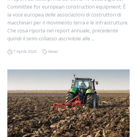
Committee for european construction equipment. È
la voce europea delle associazioni di costruttori di
macchinari per il movimento terra e le infrastrutture.
Che cosa riporta nel report annuale, precedente
quindi il semi-collasso ascrivibile alle ...
7 Aprile 2020
News