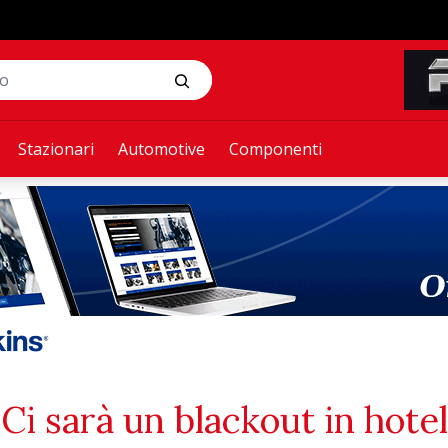
Stazionari
Automotive
Componenti
Ci sarà un blackout in hotel