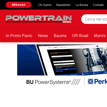
Abbonati
Chi Siamo
Newsletter
La Rivista
Contatti
In Primo Piano
News
Bauma
Off-Road
Marini