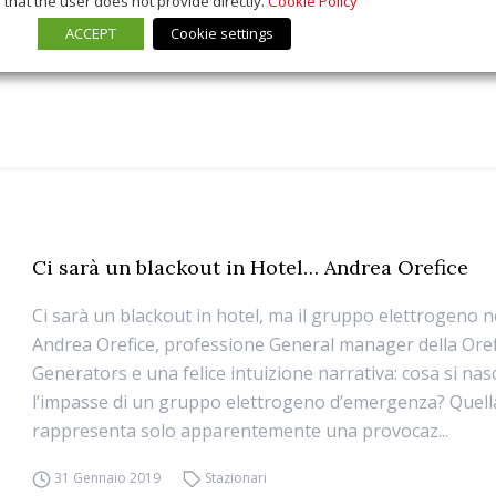
that the user does not provide directly.
Cookie Policy
ACCEPT
Cookie settings
Ci sarà un blackout in Hotel… Andrea Orefice
Ci sarà un blackout in hotel, ma il gruppo elettrogeno 
Andrea Orefice, professione General manager della Oref
Generators e una felice intuizione narrativa: cosa si na
l’impasse di un gruppo elettrogeno d’emergenza? Quell
rappresenta solo apparentemente una provocaz...
31 Gennaio 2019
Stazionari