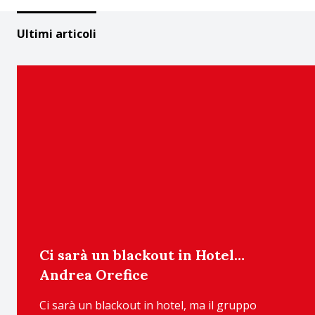
Ultimi articoli
Ci sarà un blackout in Hotel…
Andrea Orefice
Ci sarà un blackout in hotel, ma il gruppo