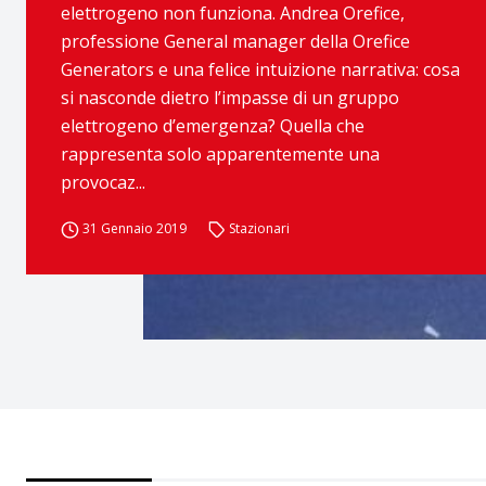
elettrogeno non funziona. Andrea Orefice,
professione General manager della Orefice
Generators e una felice intuizione narrativa: cosa
si nasconde dietro l’impasse di un gruppo
elettrogeno d’emergenza? Quella che
rappresenta solo apparentemente una
provocaz...
31 Gennaio 2019
Stazionari