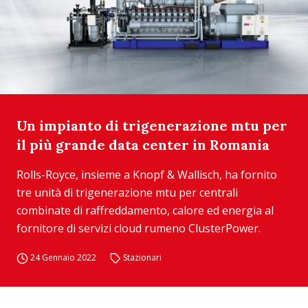
Un impianto di trigenerazione mtu per
il più grande data center in Romania
Rolls-Royce, insieme a Knopf & Wallisch, ha fornito
tre unità di trigenerazione mtu per centrali
combinate di raffreddamento, calore ed energia al
fornitore di servizi cloud rumeno ClusterPower.
24 Gennaio 2022
Stazionari