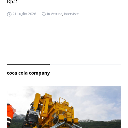
Ep.2
21 Luglio 2026
In Vetrina
,
Interviste
coca cola company