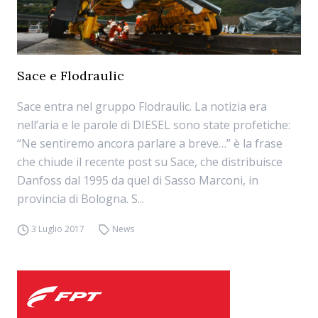
Sace e Flodraulic
Sace entra nel gruppo Flodraulic. La notizia era
nell’aria e le parole di DIESEL sono state profetiche:
“Ne sentiremo ancora parlare a breve…” è la frase
che chiude il recente post su Sace, che distribuisce
Danfoss dal 1995 da quel di Sasso Marconi, in
provincia di Bologna. S...
3 Luglio 2017
News