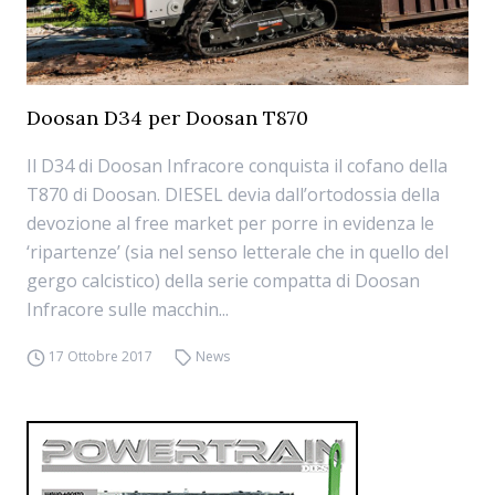
Doosan D34 per Doosan T870
Il D34 di Doosan Infracore conquista il cofano della
T870 di Doosan. DIESEL devia dall’ortodossia della
devozione al free market per porre in evidenza le
‘ripartenze’ (sia nel senso letterale che in quello del
gergo calcistico) della serie compatta di Doosan
Infracore sulle macchin...
17 Ottobre 2017
News