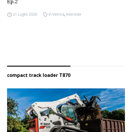
Ep.2
21 Luglio 2026
In Vetrina
,
Interviste
compact track loader T870