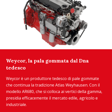
Weycor, la pala gommata dal Dna
tedesco
Weycor è un produttore tedesco di pale gommate
che continua la tradizione Atlas Weyhausen. Con il
modello AR680, che si colloca ai vertici della gamma,
presidia efficacemente il mercato edile, agricolo e
industriale.