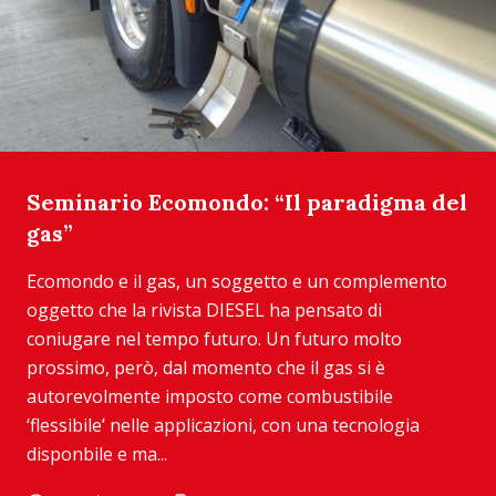
Seminario Ecomondo: “Il paradigma del
gas”
Ecomondo e il gas, un soggetto e un complemento
oggetto che la rivista DIESEL ha pensato di
coniugare nel tempo futuro. Un futuro molto
prossimo, però, dal momento che il gas si è
autorevolmente imposto come combustibile
‘flessibile’ nelle applicazioni, con una tecnologia
disponbile e ma...