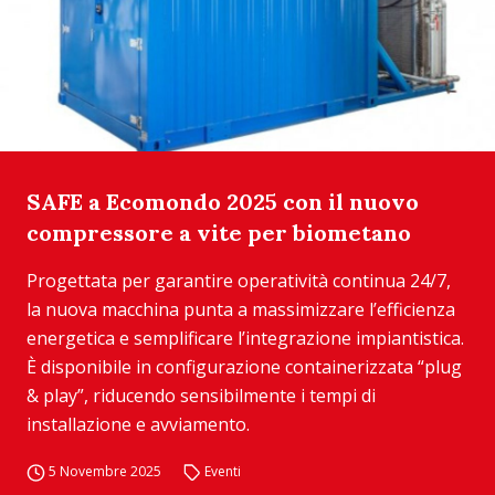
SAFE a Ecomondo 2025 con il nuovo
compressore a vite per biometano
Progettata per garantire operatività continua 24/7,
la nuova macchina punta a massimizzare l’efficienza
energetica e semplificare l’integrazione impiantistica.
È disponibile in configurazione containerizzata “plug
& play”, riducendo sensibilmente i tempi di
installazione e avviamento.
5 Novembre 2025
Eventi