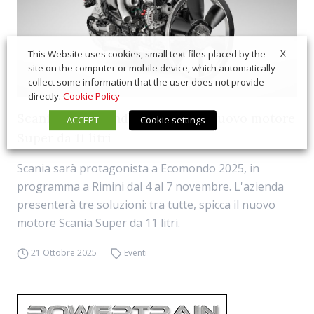
X
This Website uses cookies, small text files placed by the
site on the computer or mobile device, which automatically
collect some information that the user does not provide
directly.
Cookie Policy
Scania a Ecomondo 2025 con il nuovo motore
ACCEPT
Cookie settings
Super da 11 litri
Scania sarà protagonista a Ecomondo 2025, in
programma a Rimini dal 4 al 7 novembre. L'azienda
presenterà tre soluzioni: tra tutte, spicca il nuovo
motore Scania Super da 11 litri.
21 Ottobre 2025
Eventi