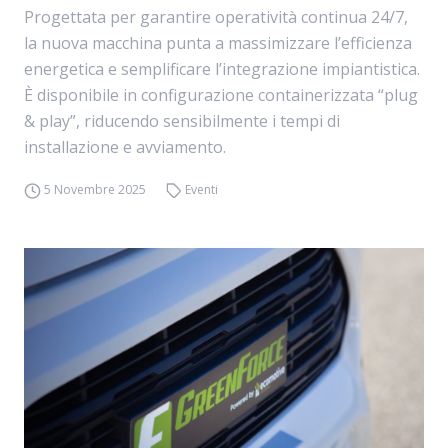
Progettata per garantire operatività continua 24/7,
la nuova macchina punta a massimizzare l’efficienza
energetica e semplificare l’integrazione impiantistica.
È disponibile in configurazione containerizzata “plug
& play”, riducendo sensibilmente i tempi di
installazione e avviamento.
5 Novembre 2025
Eventi