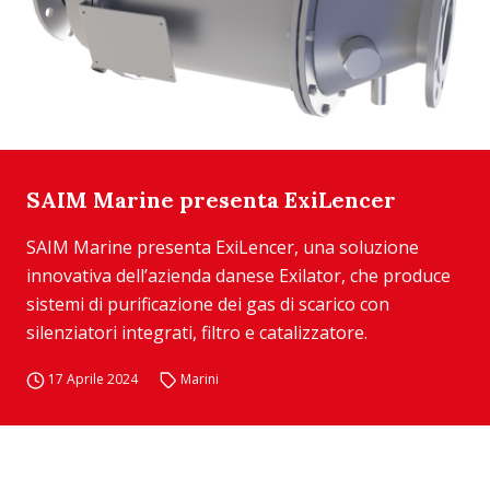
SAIM Marine presenta ExiLencer
SAIM Marine presenta ExiLencer, una soluzione
innovativa dell’azienda danese Exilator, che produce
sistemi di purificazione dei gas di scarico con
silenziatori integrati, filtro e catalizzatore.
17 Aprile 2024
Marini