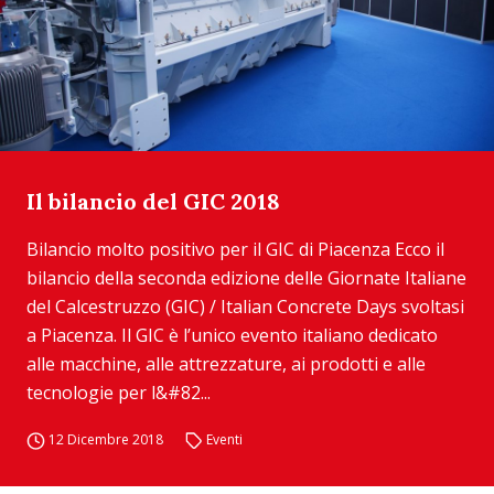
Il bilancio del GIC 2018
Bilancio molto positivo per il GIC di Piacenza Ecco il
bilancio della seconda edizione delle Giornate Italiane
del Calcestruzzo (GIC) / Italian Concrete Days svoltasi
a Piacenza. Il GIC è l’unico evento italiano dedicato
alle macchine, alle attrezzature, ai prodotti e alle
tecnologie per l&#82...
12 Dicembre 2018
Eventi