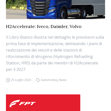
H2Accelerate: Iveco, Daimler, Volvo
Il Libro Bianco illustra nel dettaglio le previsioni sulla
prima fase di implementazione, delineando i piani di
realizzazione dei veicoli e delle stazioni di
rifornimento di idrogeno (Hydrogen Refuelling
Station, HRS) da parte dei membri di H2Accelerate
per il 2027
25 Luglio 2023
Automotive
,
News