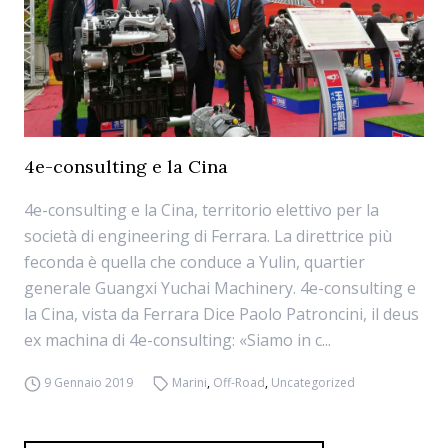
4e-consulting e la Cina
4e-consulting e la Cina, territorio elettivo per la
società di engineering di Ferrara. La direttrice più
feconda è quella che conduce a Yulin, quartier
generale Guangxi Yuchai Machinery. 4e-consulting e
la Cina, vista da Ferrara Dice Paolo Patroncini, il deus
ex machina di 4e-consulting: «Siamo in c...
9 Gennaio 2019
Marini
,
Off-Road
,
Uncategorized