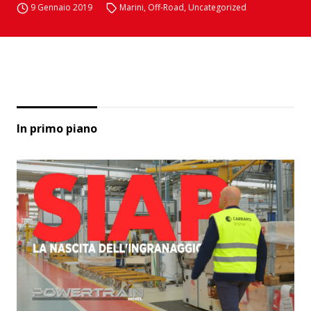
9 Gennaio 2019
Marini
,
Off-Road
,
Uncategorized
In primo piano