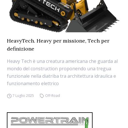
HeavyTech. Heavy per missione, Tech per
definizione
Heavy Tech è una creatura americana che guarda al
mondo del construction proponendo una tregua
funzionale nella diatriba tra architettura idraulica e
funzionamento elettrico
7 Luglio 2025
Off-Road