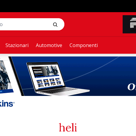
Stazionari
Automotive
Componenti
heli