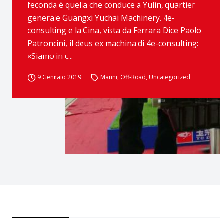
feconda è quella che conduce a Yulin, quartier
generale Guangxi Yuchai Machinery. 4e-
consulting e la Cina, vista da Ferrara Dice Paolo
Patroncini, il deus ex machina di 4e-consulting:
«Siamo in c...
9 Gennaio 2019
Marini
,
Off-Road
,
Uncategorized