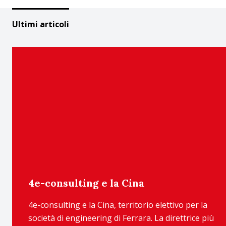
Ultimi articoli
4e-consulting e la Cina
4e-consulting e la Cina, territorio elettivo per la
società di engineering di Ferrara. La direttrice più