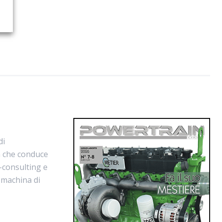
di
la che conduce
-consulting e
x machina di