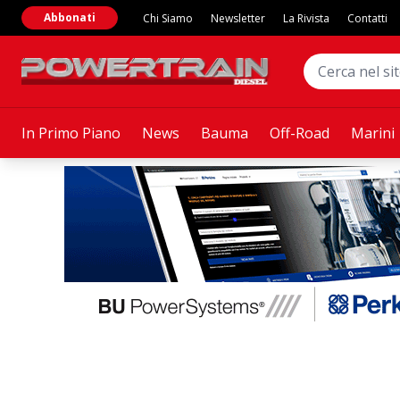
Abbonati
Chi Siamo
Newsletter
La Rivista
Contatti
In Primo Piano
News
Bauma
Off-Road
Marini