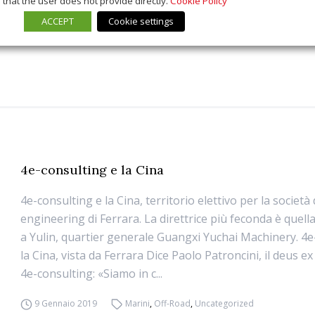
that the user does not provide directly.
Cookie Policy
ACCEPT
Cookie settings
4e-consulting e la Cina
4e-consulting e la Cina, territorio elettivo per la società 
engineering di Ferrara. La direttrice più feconda è quel
a Yulin, quartier generale Guangxi Yuchai Machinery. 4e
la Cina, vista da Ferrara Dice Paolo Patroncini, il deus e
4e-consulting: «Siamo in c...
9 Gennaio 2019
Marini
,
Off-Road
,
Uncategorized