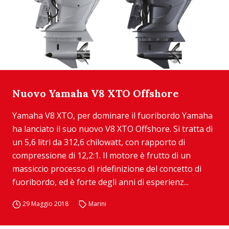
Nuovo Yamaha V8 XTO Offshore
Yamaha V8 XTO, per dominare il fuoribordo Yamaha
ha lanciato il suo nuovo V8 XTO Offshore. Si tratta di
un 5,6 litri da 312,6 chilowatt, con rapporto di
compressione di 12,2:1. Il motore è frutto di un
massiccio processo di ridefinizione del concetto di
fuoribordo, ed è forte degli anni di esperienz...
29 Maggio 2018
Marini