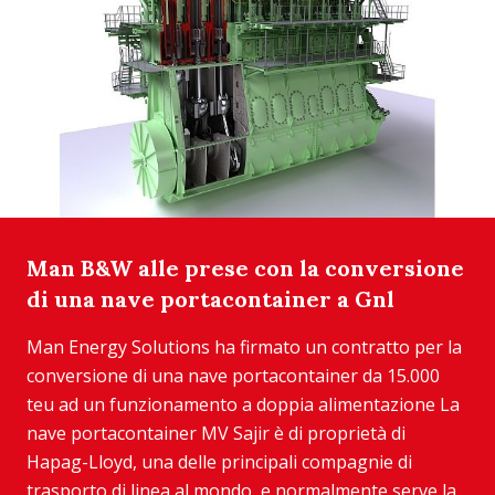
Man B&W alle prese con la conversione
di una nave portacontainer a Gnl
Man Energy Solutions ha firmato un contratto per la
conversione di una nave portacontainer da 15.000
teu ad un funzionamento a doppia alimentazione La
nave portacontainer MV Sajir è di proprietà di
Hapag-Lloyd, una delle principali compagnie di
trasporto di linea al mondo, e normalmente serve la