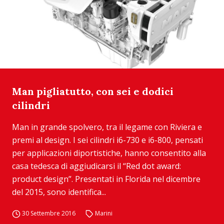
Man pigliatutto, con sei e dodici
cilindri
Man in grande spolvero, tra il legame con Riviera e
premi al design. I sei cilindri i6-730 e i6-800, pensati
per applicazioni diportistiche, hanno consentito alla
casa tedesca di aggiudicarsi il “Red dot award:
product design”. Presentati in Florida nel dicembre
del 2015, sono identifica...
30 Settembre 2016
Marini