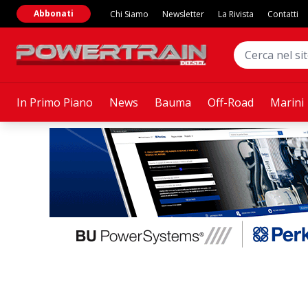
Abbonati
Chi Siamo
Newsletter
La Rivista
Contatti
In Primo Piano
News
Bauma
Off-Road
Marini