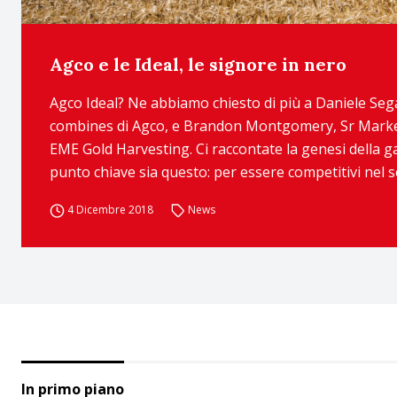
Agco e le Ideal, le signore in nero
Agco Ideal? Ne abbiamo chiesto di più a Daniele Se
combines di Agco, e Brandon Montgomery, Sr Marke
EME Gold Harvesting. Ci raccontate la genesi della 
punto chiave sia questo: per essere competitivi nel se
4 Dicembre 2018
News
In primo piano