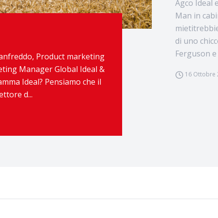
Agco Ideal 
Man in cabi
mietitrebbi
di uno chic
Ferguson e 
ganfreddo, Product marketing
ting Manager Global Ideal &
16 Ottobre
gamma Ideal? Pensiamo che il
ttore d...