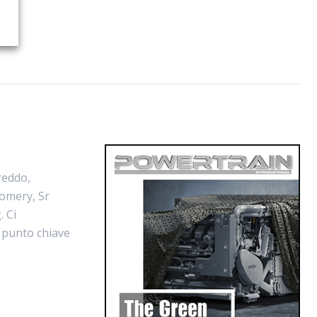
reddo,
omery, Sr
 Ci
l punto chiave