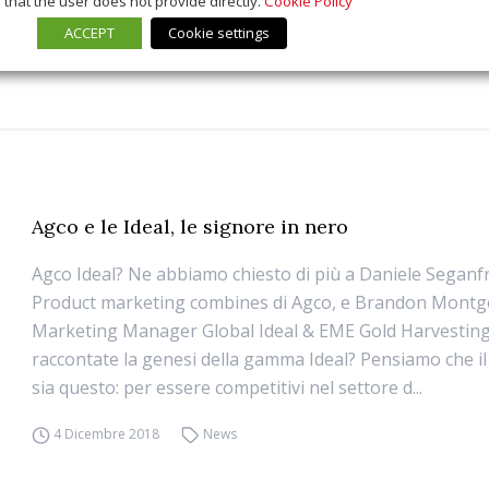
that the user does not provide directly.
Cookie Policy
ACCEPT
Cookie settings
Agco e le Ideal, le signore in nero
Agco Ideal? Ne abbiamo chiesto di più a Daniele Seganf
Product marketing combines di Agco, e Brandon Montg
Marketing Manager Global Ideal & EME Gold Harvesting.
raccontate la genesi della gamma Ideal? Pensiamo che i
sia questo: per essere competitivi nel settore d...
4 Dicembre 2018
News