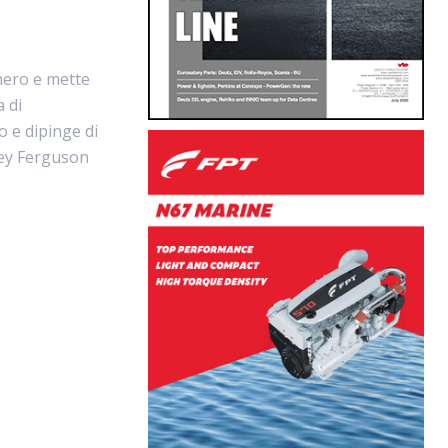
 nero e mette
a di
o e dipinge di
sey Ferguson