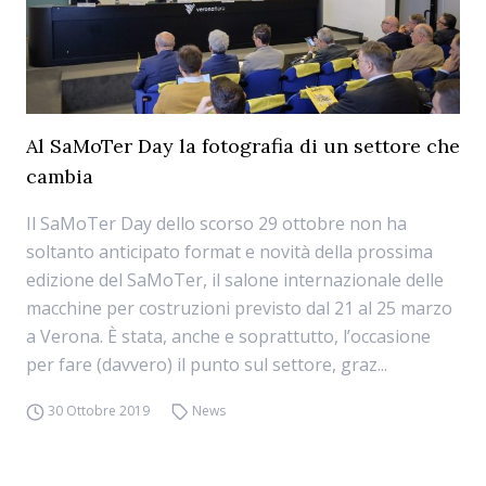
Al SaMoTer Day la fotografia di un settore che
cambia
Il SaMoTer Day dello scorso 29 ottobre non ha
soltanto anticipato format e novità della prossima
edizione del SaMoTer, il salone internazionale delle
macchine per costruzioni previsto dal 21 al 25 marzo
a Verona. È stata, anche e soprattutto, l’occasione
per fare (davvero) il punto sul settore, graz...
30 Ottobre 2019
News