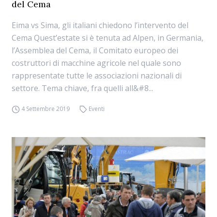
del Cema
Eima vs Sima, gli italiani chiedono l’intervento del
Cema Quest’estate si è tenuta ad Alpen, in Germania,
l’Assemblea del Cema, il Comitato europeo dei
costruttori di macchine agricole nel quale sono
rappresentate tutte le associazioni nazionali di
settore. Tema chiave, fra quelli all&#8...
4 Settembre 2019
Eventi