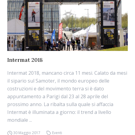
Intermat 2018
Intermat 2018, mancano circa 11 mesi. Calato da mesi
il sipario sul Samoter, il mondo europeo delle
costruzioni e del movimento terra si è dato
appuntamento a Parigi dal 23 al 28 aprile del
prossimo anno. La ribalta sulla quale si affaccia
Intermat è illuminata a giorno: il trend a livello
mondiale ...
30 Maggio 2017
Eventi