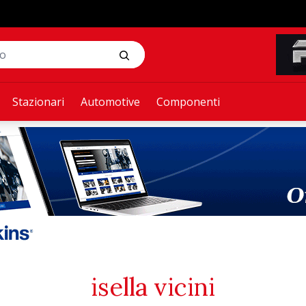
Stazionari
Automotive
Componenti
isella vicini