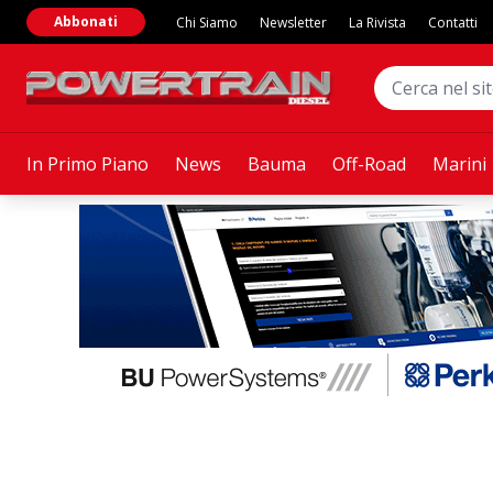
Abbonati
Chi Siamo
Newsletter
La Rivista
Contatti
In Primo Piano
News
Bauma
Off-Road
Marini