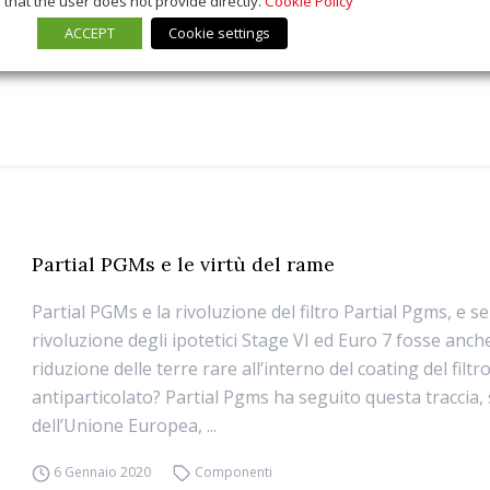
that the user does not provide directly.
Cookie Policy
ACCEPT
Cookie settings
Partial PGMs e le virtù del rame
Partial PGMs e la rivoluzione del filtro Partial Pgms, e se
rivoluzione degli ipotetici Stage VI ed Euro 7 fosse anch
riduzione delle terre rare all’interno del coating del filtr
antiparticolato? Partial Pgms ha seguito questa traccia, 
dell’Unione Europea, ...
6 Gennaio 2020
Componenti