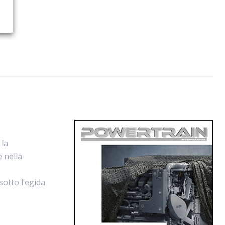
 la
e nella
o
sotto l’egida