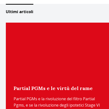
Ultimi articoli
Partial PGMs e le virtù del rame
Partial PGMs e la rivoluzione del filtro Partial
Pgms, e se la rivoluzione degli ipotetici Stage VI