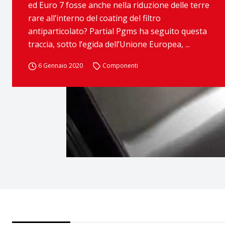
ed Euro 7 fosse anche nella riduzione delle terre
rare all’interno del coating del filtro
antiparticolato? Partial Pgms ha seguito questa
traccia, sotto l’egida dell’Unione Europea, ...
6 Gennaio 2020
Componenti