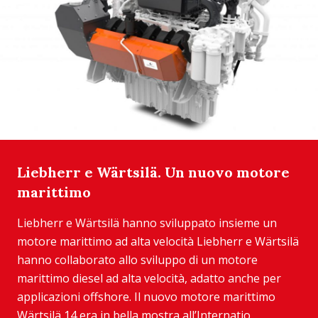
Liebherr e Wärtsilä. Un nuovo motore
marittimo
Liebherr e Wärtsilä hanno sviluppato insieme un
motore marittimo ad alta velocità Liebherr e Wärtsilä
hanno collaborato allo sviluppo di un motore
marittimo diesel ad alta velocità, adatto anche per
applicazioni offshore. Il nuovo motore marittimo
Wärtsilä 14 era in bella mostra all’Internatio...