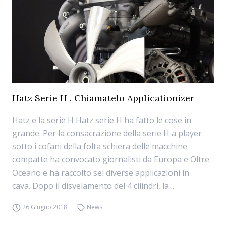
Hatz Serie H . Chiamatelo Applicationizer
Hatz e la serie H Hatz serie H ha fatto le cose in
grande. Per la consacrazione della serie H a player
sotto i cofani della folta schiera delle macchine
compatte ha convocato giornalisti da Europa e Oltre
Oceano e ha raccolto sei diverse applicazioni in
cava. Dopo il disvelamento del 4 cilindri, la ...
26 Giugno 2018
News