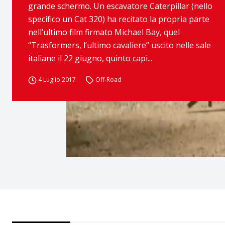
grande schermo. Un escavatore Caterpillar (nello
specifico un Cat 320) ha recitato la propria parte
nell’ultimo film firmato Michael Bay, quel
“Trasformers, l’ultimo cavaliere” uscito nelle sale
italiane il 22 giugno, quinto capi...
4 Luglio 2017
Off-Road