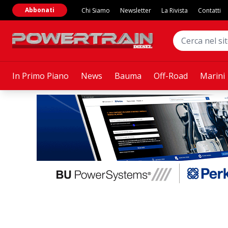
Abbonati
Chi Siamo
Newsletter
La Rivista
Contatti
In Primo Piano
News
Bauma
Off-Road
Marini