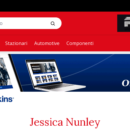
Stazionari
Automotive
Componenti
Jessica Nunley