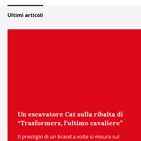
Ultimi articoli
Un escavatore Cat sulla ribalta di
“Trasformers, l’ultimo cavaliere”
Il prestigio di un brand a volte si misura sul