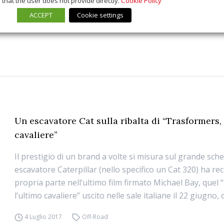
that the user does not provide directly.
Cookie Policy
ACCEPT
Cookie settings
Un escavatore Cat sulla ribalta di “Trasformers, 
cavaliere”
Il prestigio di un brand a volte si misura sul grande sc
escavatore Caterpillar (nello specifico un Cat 320) ha rec
propria parte nell’ultimo film firmato Michael Bay, quel
l’ultimo cavaliere” uscito nelle sale italiane il 22 giugno, q
4 Luglio 2017
Off-Road