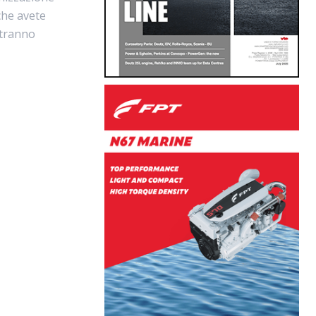
 che avete
otranno