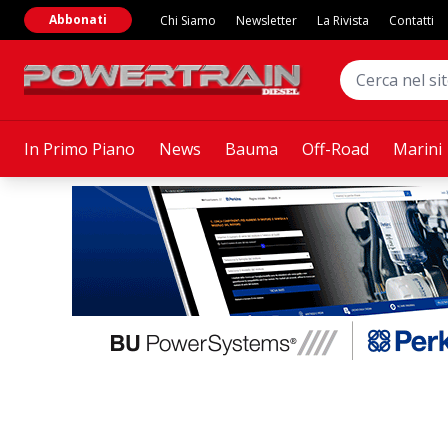
Abbonati
Chi Siamo
Newsletter
La Rivista
Contatti
In Primo Piano
News
Bauma
Off-Road
Marini