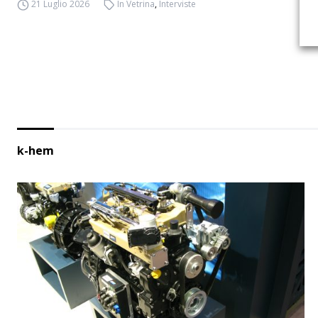
21 Luglio 2026
In Vetrina
,
Interviste
k-hem