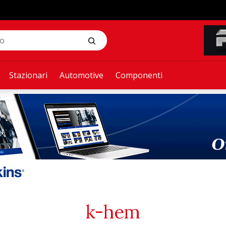
Stazionari
Automotive
Componenti
k-hem