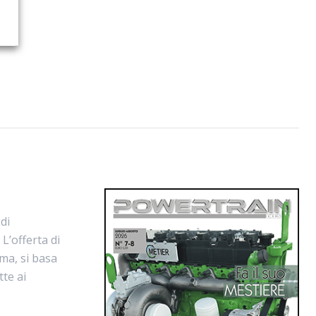
di
L’offerta di
ma, si basa
tte ai