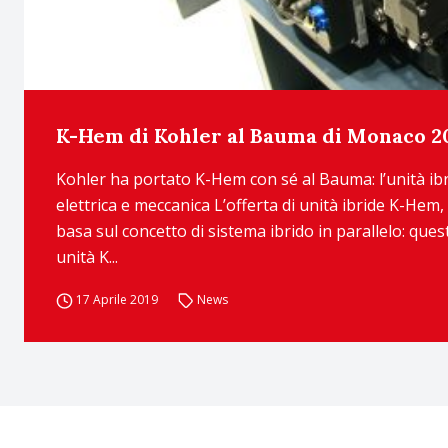
K-Hem di Kohler al Bauma di Monaco 2
Kohler ha portato K-Hem con sé al Bauma: l’unità ib
elettrica e meccanica L’offerta di unità ibride K-Hem
basa sul concetto di sistema ibrido in parallelo: quest
unità K...
17 Aprile 2019
News