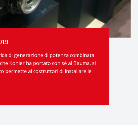
019
rida di generazione di potenza combinata
, che Kohler ha portato con sé al Bauma, si
o permette ai costruttori di installare le