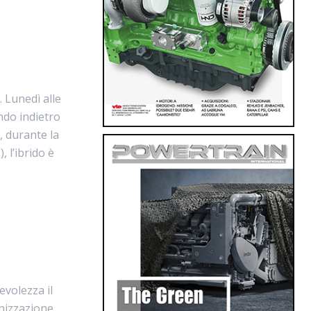
 Lunedì alle
ndo indietro
, durante la
 l’ibrido è
evolezza il
nizzazione