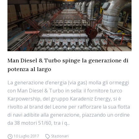
Man Diesel & Turbo spinge la generazione di
potenza al largo
La generazione d’energia (via gas) molla gli ormeggi
con Man Diesel & Turbo in sella: il fornitore turco
Karpowership, del gruppo Karadeniz Energy, si è
rivolto al brand del Leone per rafforzare la sua flotta
di navi adibite alla generazione, piazzando un ordine
da 38 motori 51/60, tra i q...
10 Luglio 2017
Stazionari