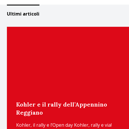
Ultimi articoli
Kohler e il rally dell’Appennino
Reggiano
Kohler, il rally e l’Open day Kohler, rally e via!