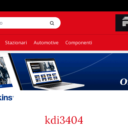
Stazionari
Automotive
Componenti
kdi3404