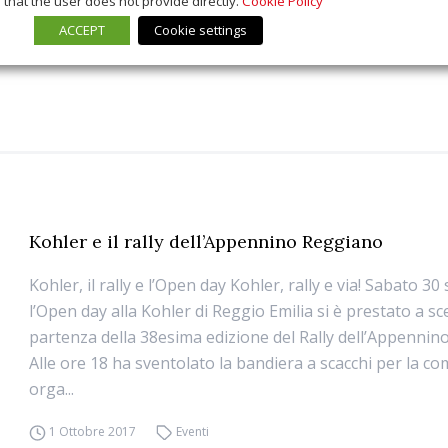
that the user does not provide directly.
Cookie Policy
ACCEPT
Cookie settings
Kohler e il rally dell’Appennino Reggiano
Kohler, il rally e l’Open day Kohler, rally e via! Sabato 3
l’Open day alla Kohler di Reggio Emilia si è prestato a sc
partenza della 38esima edizione del Rally dell’Appennin
Alle ore 18 ha sventolato la bandiera a scacchi per la c
orga...
1 Ottobre 2017
Eventi