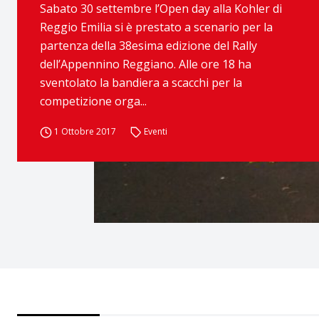
Sabato 30 settembre l’Open day alla Kohler di
Reggio Emilia si è prestato a scenario per la
partenza della 38esima edizione del Rally
dell’Appennino Reggiano. Alle ore 18 ha
sventolato la bandiera a scacchi per la
competizione orga...
1 Ottobre 2017
Eventi