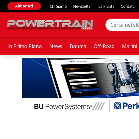
Abbonati
Chi Siamo
Newsletter
La Rivista
Contatti
In Primo Piano
News
Bauma
Off-Road
Marini