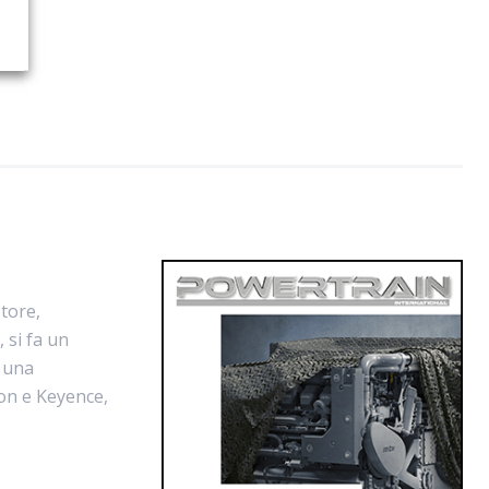
tore,
 si fa un
o una
ion e Keyence,