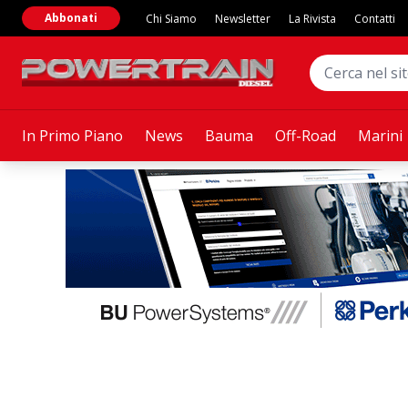
Abbonati
Chi Siamo
Newsletter
La Rivista
Contatti
In Primo Piano
News
Bauma
Off-Road
Marini