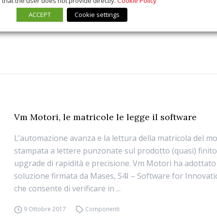
that the user does not provide directly.
Cookie Policy
ACCEPT
Cookie settings
Vm Motori, le matricole le legge il software
L’automazione avanza e la lettura della matricola del mo
stampata a lettere punzonate sul prodotto (quasi) finito,
upgrade di rapidità e precisione. Vm Motori ha adottat
soluzione firmata da Mases, S4I – Software for Innovat
che consente di verificare in ...
9 Ottobre 2017
Componenti