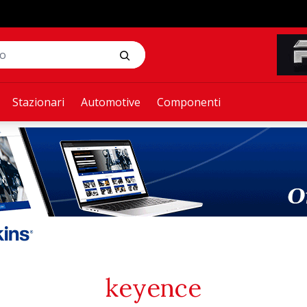
Stazionari
Automotive
Componenti
keyence