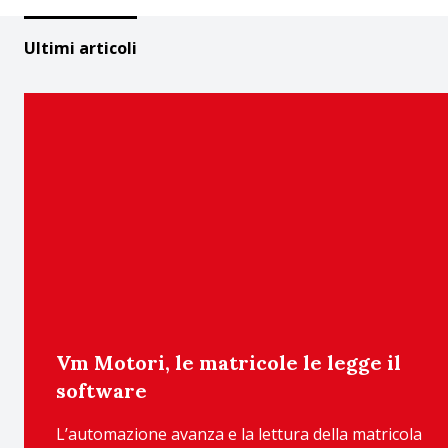
Ultimi articoli
Vm Motori, le matricole le legge il
software
L’automazione avanza e la lettura della matricola