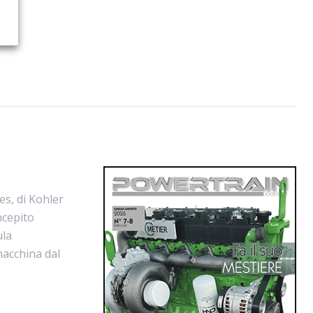
s, di Kohler
oncepito
ula
macchina dal