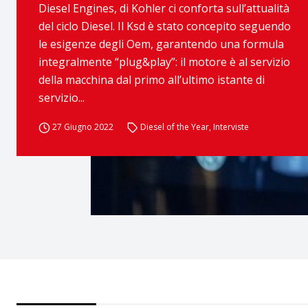
Diesel Engines, di Kohler ci conforta sull’attualità
del ciclo Diesel. Il Ksd è stato concepito seguendo
le esigenze degli Oem, garantendo una formula
integralmente “plug&play”: il motore è al servizio
della macchina dal primo all’ultimo istante di
servizio...
27 Giugno 2022
Diesel of the Year
,
Interviste