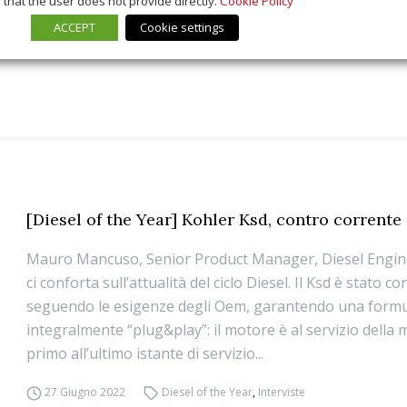
that the user does not provide directly.
Cookie Policy
ACCEPT
Cookie settings
[Diesel of the Year] Kohler Ksd, contro corrente
Mauro Mancuso, Senior Product Manager, Diesel Engine
ci conforta sull’attualità del ciclo Diesel. Il Ksd è stato c
seguendo le esigenze degli Oem, garantendo una form
integralmente “plug&play”: il motore è al servizio della 
primo all’ultimo istante di servizio...
27 Giugno 2022
Diesel of the Year
,
Interviste