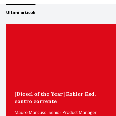
Ultimi articoli
[Diesel of the Year] Kohler Ksd,
contro corrente
Mauro Mancuso, Senior Product Manager,