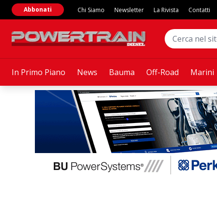
Abbonati
Chi Siamo
Newsletter
La Rivista
Contatti
In Primo Piano
News
Bauma
Off-Road
Marini