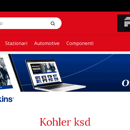
Stazionari
Automotive
Componenti
Kohler ksd