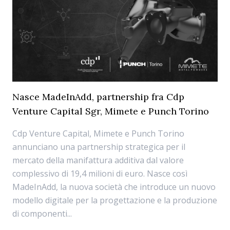
Nasce MadeInAdd, partnership fra Cdp
Venture Capital Sgr, Mimete e Punch Torino
Cdp Venture Capital, Mimete e Punch Torino
annunciano una partnership strategica per il
mercato della manifattura additiva dal valore
complessivo di 19,4 milioni di euro. Nasce così
MadeInAdd, la nuova società che introduce un nuovo
modello digitale per la progettazione e la produzione
di componenti...