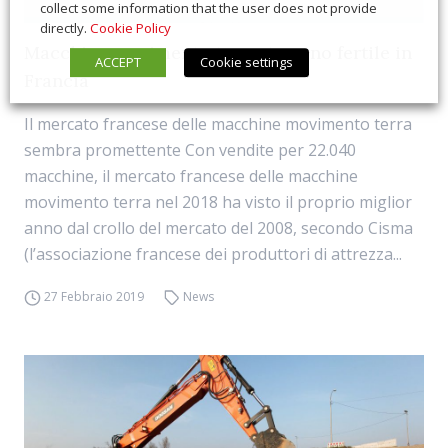
collect some information that the user does not provide
directly.
Cookie Policy
Macchine movimento terra: terreno fertile in
ACCEPT
Cookie settings
Francia
Il mercato francese delle macchine movimento terra
sembra promettente Con vendite per 22.040
macchine, il mercato francese delle macchine
movimento terra nel 2018 ha visto il proprio miglior
anno dal crollo del mercato del 2008, secondo Cisma
(l’associazione francese dei produttori di attrezza...
27 Febbraio 2019
News