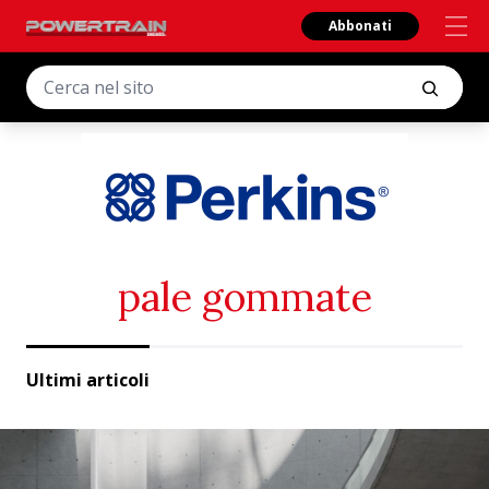
Abbonati
pale gommate
Ultimi articoli