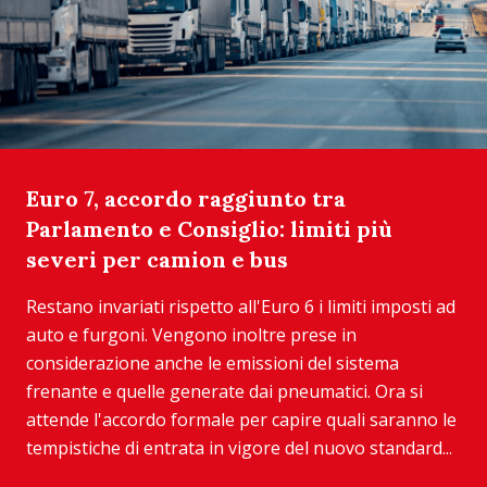
Euro 7, accordo raggiunto tra
Parlamento e Consiglio: limiti più
severi per camion e bus
Restano invariati rispetto all'Euro 6 i limiti imposti ad
auto e furgoni. Vengono inoltre prese in
considerazione anche le emissioni del sistema
frenante e quelle generate dai pneumatici. Ora si
attende l'accordo formale per capire quali saranno le
tempistiche di entrata in vigore del nuovo standard...