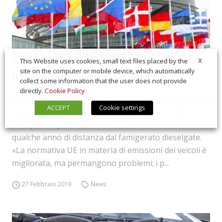
X
This Website uses cookies, small text files placed by the
site on the computer or mobile device, which automatically
Il Dieselgate fa ancora parlare di sé
collect some information that the user does not provide
directly.
Cookie Policy
Dieselgate. La Corte dei conti europea ha espresso la
ACCEPT
Cookie settings
propria opinione A febbraio, la Corte dei conti
europea ha pubblicato un documento di riflessione a
qualche anno di distanza dal famigerato dieselgate.
«La normativa UE in materia di emissioni dei veicoli è
migliorata, ma permangono problemi; i p...
27 Febbraio 2019
News