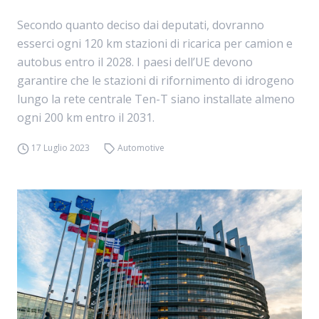
Secondo quanto deciso dai deputati, dovranno
esserci ogni 120 km stazioni di ricarica per camion e
autobus entro il 2028. I paesi dell’UE devono
garantire che le stazioni di rifornimento di idrogeno
lungo la rete centrale Ten-T siano installate almeno
ogni 200 km entro il 2031.
17 Luglio 2023
Automotive