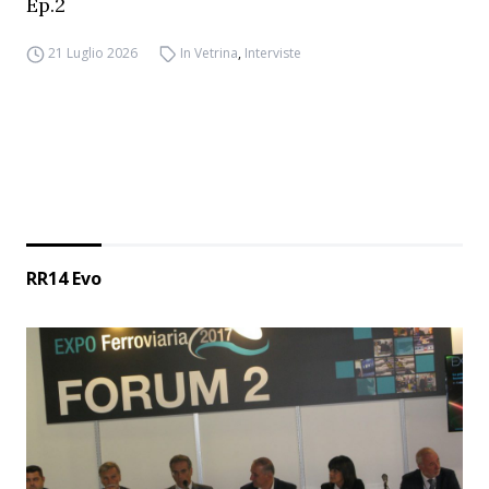
Ep.2
21 Luglio 2026
In Vetrina
,
Interviste
RR14 Evo